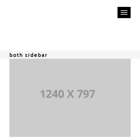
Tog
WIZ-BLOX
nav
both sidebar