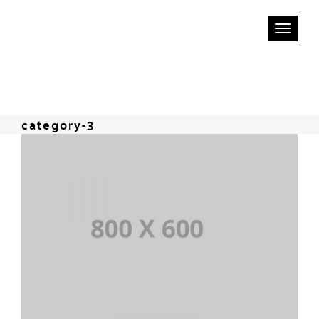
Tog
WIZ-BLOX
nav
category-3